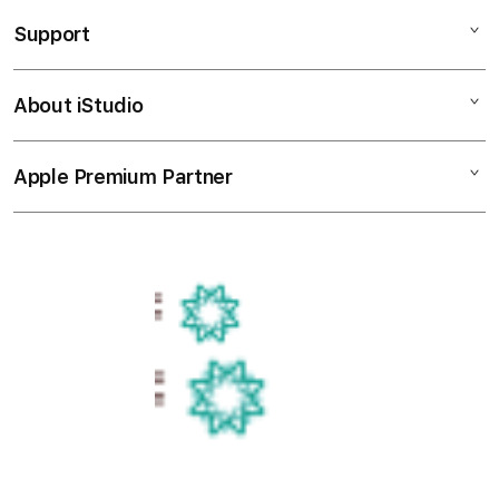
iPad
SLOT MAHJONG
o
Support
MAHJONG SLOT
AppleCare+
l
iPhone
MAHJONG WAYS 2
u
Corporate
Watch
About iStudio
m
My Account
Demo Sessions
Music
n
Collection & Delivery
Elush Service Provider
a
TV & Home
Apple Premium Partner
About Us
Returns & Exchanges
c
Financing Options
Accessories
c
Find an iStudio near you
Contact Us
Trade-in
o
Offers
Why Shop at iStudio
FAQ
r
Traveller’s Reservation
Elush Corporate Website
d
Privacy Policy
i
Site Terms of Use
o
n