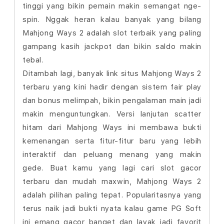
tinggi yang bikin pemain makin semangat nge-
spin. Nggak heran kalau banyak yang bilang
Mahjong Ways 2 adalah slot terbaik yang paling
gampang kasih jackpot dan bikin saldo makin
tebal.
Ditambah lagi, banyak link situs Mahjong Ways 2
terbaru yang kini hadir dengan sistem fair play
dan bonus melimpah, bikin pengalaman main jadi
makin menguntungkan. Versi lanjutan scatter
hitam dari
Mahjong Ways
ini membawa bukti
kemenangan serta fitur-fitur baru yang lebih
interaktif dan peluang menang yang makin
gede. Buat kamu yang lagi cari slot gacor
terbaru dan mudah maxwin, Mahjong Ways 2
adalah pilihan paling tepat. Popularitasnya yang
terus naik jadi bukti nyata kalau game PG Soft
ini emang gacor banget dan layak jadi favorit